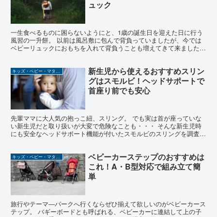
ュック
一生食べるものに困らないようにと、1歳の誕生日を迎えた日に行う
風習の一升餅。 以前は風呂敷に包んで背負っていましたが、今では
ベビーリュックにおもちを入れて背負うことも増えてきて来ました
ね。 小さな背中で背負っている姿をみるとかわいいんですよ...
新生児から使えるおすすめスリン
キッズ・ベビー・マタニティ
グはスモルビ！ヘッドサポートで
首座り前でも安心
先輩ママに大人気の抱っこ紐、スリング。 でも実は首が座っていな
い新生児だと取り扱いが大変で危険なことも・・・ そんな新生児時
にも安全なヘッドサポート機能が付いたスモルビのスリングを調査し
てみました。 ぜひスリング選びの参考にしてみてください...
ベビーカーステップのおすすめは
キッズ・ベビー・マタニティ
これ！A・B型対応で組み立て簡
単
旅行やテーマ―パークへ行くならぜひ揃えて欲しいのがベビーカース
テップ。 バギーボードとも呼ばれる、ベビーカーに連結して上の子