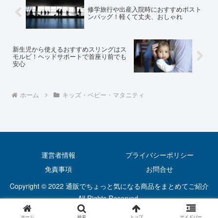
修学旅行や出産入院時におすすめボスト
ンバッグ！軽くて丈夫、おしゃれ
新生児から使えるおすすめスリングはス
モルビ！ヘッドサポートで首座り前でも
安心
ホーム
キッズ・ベビー・マタニティ
運営者情報
プライバシーポリシー
免責事項
お問合せ
Copyright © 2022 通販でちょっと気になる商品をまとめてご紹介
All Rights Reserved.
ホーム
検索
トップ
サイドバー