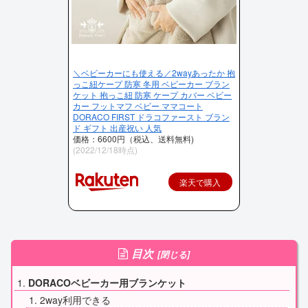
＼ベビーカーにも使える／2wayあったか 抱
っこ紐ケープ 防寒 冬用 ベビーカー ブラン
ケット 抱っこ紐 防寒 ケープ カバー ベビー
カー フットマフ ベビー ママコート
DORACO FIRST ドラコファースト ブラン
ド ギフト 出産祝い 人気
価格：6600円（税込、送料無料)
(2022/12/18時点)
楽天で購入
目次
DORACOベビーカー用ブランケット
2way利用できる