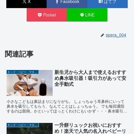
X
Facebook
はてブ
Pocket
LINE
spera_004
関連記事
新生児から大人まで使えるおすす
キッズ・ベビー・マタニティ
め鼻水吸引器！吸引力があって安
全手動式
小さなこどもは鼻詰まりになりがち。 しょっちゅう耳鼻科にいって
鼻水を吸引してもらう、なんてことはしょっちゅう。 でも毎回通院
するのは面倒。かといってほっとくわけにもいかず・・・鼻水吸引器
は一家に一台の必需品ですね。 今回おすすめするのが「知...
一升餅リュックお祝いにおすす
キッズ・ベビー・マタニティ
め！楽天で人気の名入れベビーリ