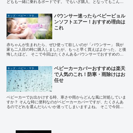
どもも一緒に乗れるボードです。 でもいざ購入、となってもこんな
不安ありませんか？ 今使っているベビーカーに使える？ ...
バウンサー迷ったらベビービョル
キッズ・ベビー・マタニティ
ンソフトエアー！おすすめ理由は
これ
赤ちゃんが生まれたら、ぜひ使って欲しいのが「バウンサー」 我が
家も二人目の時に購入しましたが、もっと早く買えばよかった、と後
悔したほど。 そこで今回はたくさんあるバウンサーでおすすめのベ
ビービョルン ソフトエアーを取り上げます。 なぜベビー...
ベビーカーカバーおすすめは楽天
キッズ・ベビー・マタニティ
で人気のこれ！防寒・雨除けはお
任せ
ベビーカーでお出かけする時、寒さや雨からどんな風に対処していま
すか？ そんな時に便利なのがベビーカーカバーですが、たくさんあ
るのでどれを選んだらいいか迷ってしまいますよね。 そこで今回は
楽天で人気のダイヤ ベビーカー用カバーGYをご紹介しま...