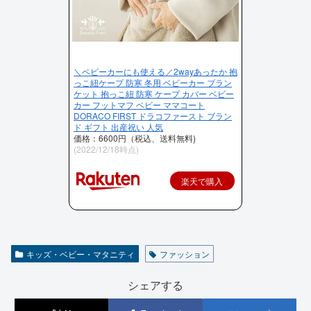
＼ベビーカーにも使える／2wayあったか 抱
っこ紐ケープ 防寒 冬用 ベビーカー ブラン
ケット 抱っこ紐 防寒 ケープ カバー ベビー
カー フットマフ ベビー ママコート
DORACO FIRST ドラコファースト ブラン
ド ギフト 出産祝い 人気
価格：6600円（税込、送料無料)
(2022/12/18時点)
楽天で購入
キッズ・ベビー・マタニティ
ファッション
シェアする