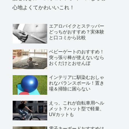
心地よくてかわいいこれ！
エアロバイクとステッパー
どっちがおすすめ？実体験
と口コミから比較
ベビーゲートのおすすめ！
突っ張り棒が使えないなら
おくだけとおせんぼ
インテリアに馴染むおしゃ
れなバランスボール！置き
場＆掃除に困らない
えっ、これが自転車用ヘル
メット？ハット型で軽量、
UVカットも
電子キーボードおすすめは