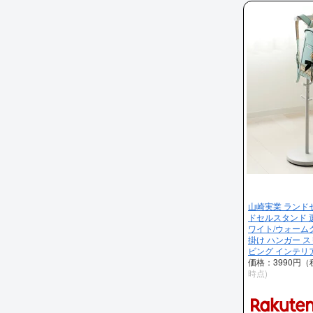
山崎実業 ランド
ドセルスタンド 
ワイト/ウォーム
掛け ハンガー ス
ビング インテリ
価格：3990円
時点)