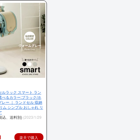
セルラック スマート ラン
選べるカラー:ブラック/ホ
グレー ｜ ランドセル 収納
リム シンプル おしゃれ リ
ア
（税込、送料別)
(2023/1/29
楽天で購入