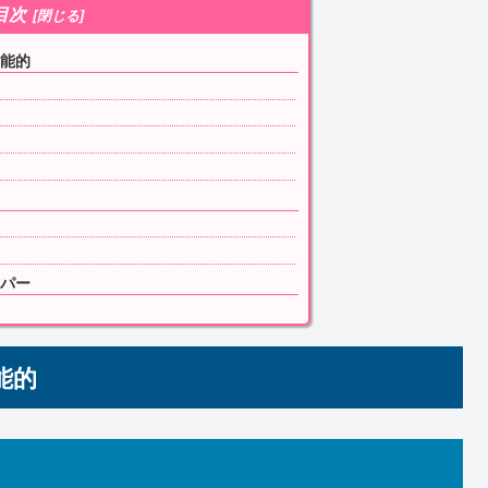
目次
能的
パー
能的