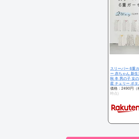
スリーパー 6重ガー
ー 赤ちゃん 新生
秋 冬 男の子 女
星 チェリー ボ
価格：2490円
時点)