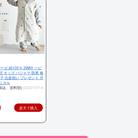
ゼ 綿100％ 2WAY ベビ
児 キッズ パジャマ 防寒 春
の子 出産祝い プレゼント 月
タニカル
（税込、送料別)
(2022/10/14
楽天で購入