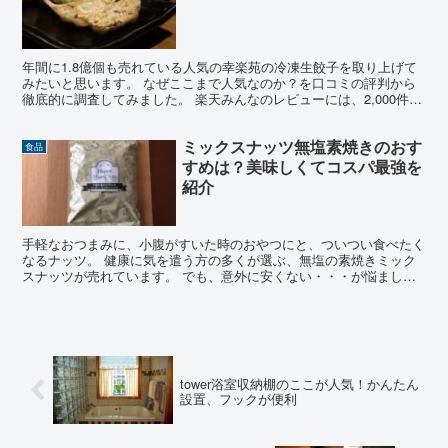
年間に1.8億個も売れている人気の幸楽苑の冷凍生餃子を取り上げて
みたいと思います。 なぜここまで人気なのか？を口コミの評判から
徹底的に調査してみました。 楽天みんなのレビューには、2,000件を
超える口コミがあります。人気のバロメーターです...
ミックスナッツ無塩素焼きのおす
食品
すめは？美味しくてコスパ最強を
紹介
手軽なおつまみに、小腹がすいた時のおやつにと、ついつい食べたく
なるナッツ。 健康に気を遣う方の多くが選ぶ、無塩の素焼きミック
スナッツが売れています。 でも、意外に安くない・・・が悩ましい
ですね。 そこで、楽天ランキングから、コストパフォーマ...
tower浴室収納棚のここが人気！かんたん
設置、フックが便利