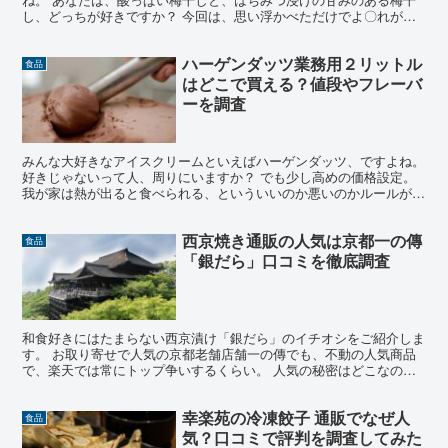
し、どっちが好きですか？ 今回は、思い浮かべただけでよ〇れがで
てしまう ^^;; くらいの、昔ながらの酸っぱさで、くせ...
ハーゲンダッツ業務用２リットル
食品
はどこで買える？値段やフレーバ
ーを調査
みんな大好きなアイスクリームといえばハーゲンダッツ、ですよね。
好きじゃないって人、周りにいますか？ でも少し高めの価格設定。
我が家は熱が出ると食べられる、といういいのか悪いのかルールがあ
ります ^ ^;; そんなちょっと敷居の高いハーゲ...
西京焼き通販の人気は京都一の傳
食品
「銀だら」口コミを徹底調査
和食好きにはたまらない西京漬け「銀だら」のイチオシをご紹介しま
す。 お取り寄せで人気の京都老舗店舗一の傳でも、不動の人気商品
で、楽天では常にトップ争いするくらい。 人気の秘密はどこなの
か、また、実際に食べみた評判を口コミから探ってみました。...
幸楽苑の冷凍餃子 通販でなぜ人
食品
気？口コミで評判を調査してみた