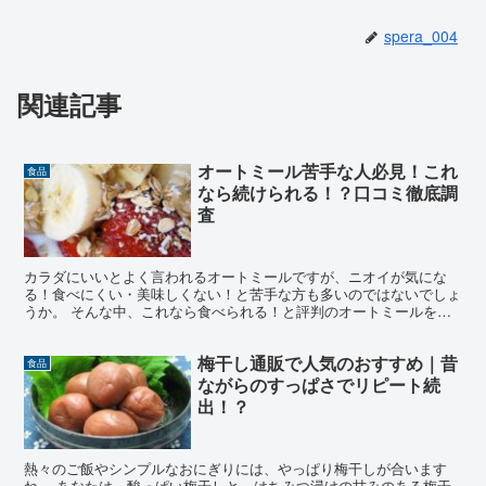
spera_004
関連記事
オートミール苦手な人必見！これ
食品
なら続けられる！？口コミ徹底調
査
カラダにいいとよく言われるオートミールですが、ニオイが気にな
る！食べにくい・美味しくない！と苦手な方も多いのではないでしょ
うか。 そんな中、これなら食べられる！と評判のオートミールを楽
天で発見。 とても人気でシリアル部門でもよく1位を取って...
梅干し通販で人気のおすすめ｜昔
食品
ながらのすっぱさでリピート続
出！？
熱々のご飯やシンプルなおにぎりには、やっぱり梅干しが合います
ね。 あなたは、酸っぱい梅干しと、はちみつ浸けの甘みのある梅干