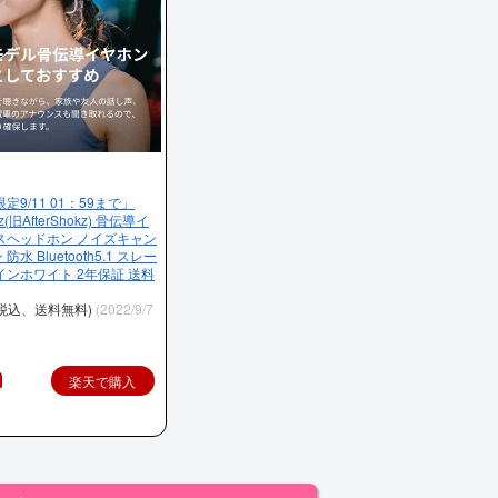
限定9/11 01：59まで」
z(旧AfterShokz) 骨伝導イ
スヘッドホン ノイズキャン
 Bluetooth5.1 スレー
インホワイト 2年保証 送料
（税込、送料無料)
(2022/9/7
楽天で購入