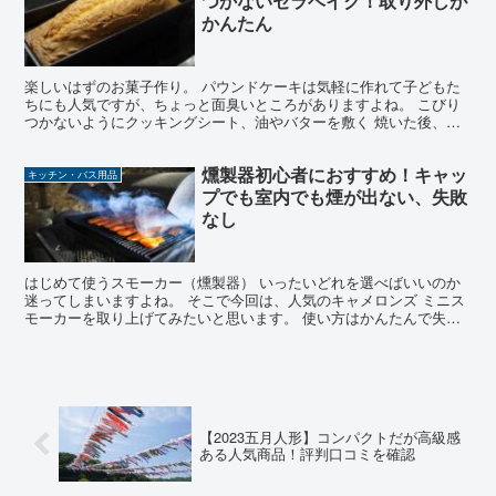
つかないセラベイク！取り外しが
かんたん
楽しいはずのお菓子作り。 パウンドケーキは気軽に作れて子どもた
ちにも人気ですが、ちょっと面臭いところがありますよね。 こびり
つかないようにクッキングシート、油やバターを敷く 焼いた後、ケ
ーキが取り出しにくい。きれいに取り出せない 後片付けが...
燻製器初心者におすすめ！キャッ
キッチン・バス用品
プでも室内でも煙が出ない、失敗
なし
はじめて使うスモーカー（燻製器） いったいどれを選べばいいのか
迷ってしまいますよね。 そこで今回は、人気のキャメロンズ ミニス
モーカーを取り上げてみたいと思います。 使い方はかんたんで失敗
しない？ サイズ感は？ 室内で使えるくらい煙が出ない...
【2023五月人形】コンパクトだが高級感
ある人気商品！評判口コミを確認