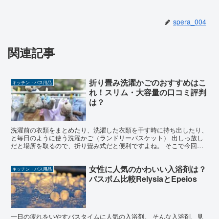
spera_004
関連記事
折り畳み洗濯かごのおすすめはこ
キッチン・バス用品
れ！スリム・大容量の口コミ評判
は？
洗濯前の衣類をまとめたり、洗濯した衣類を干す時に持ち出したり、
と毎日のように使う洗濯かご（ランドリーバスケット） 出しっ放し
だと場所を取るので、折り畳み式だと便利ですよね。 そこで今回
は、 大家族でも使える大容量 コンパクトに畳める 軽くて...
女性に人気のかわいい入浴剤は？
キッチン・バス用品
バスボム比較RelysiaとEpeios
一日の疲れをいやすバスタイムに人気の入浴剤。 そんな入浴剤、見