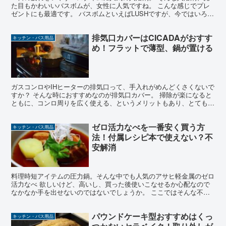
た目もかわいいバスボムが、女性に人気ですね。 こんな感じでプレ
ゼントにも最適です。 バスボムといえばLUSHですが、今ではいろい
ろなメーカーから手頃な価格で販売されています。 そ...
排気口カバーはCICADAがおすす
キッチン・バス用品
め！フラットで薄型、鍋が置ける
ガスコンロやIHヒーターの排気口って、手入れがめんどくさくないで
すか？ そんな時におすすめなのが排気口カバー。 掃除が楽になると
ともに、コンロ周りを広く使える、というメリットもあり、とても便
利です。 でもいろいろ種類があって、どれを選べばい...
ゼロ活力なべを一番安く買う方
キッチン・バス用品
法！付属レシピ本で使えない？不
安解消
料理時短アイテムの圧力鍋。そんな中でも人気のアサヒ軽金属のゼロ
活力なべ 欲しいけど、高いし、買った後使いこなせるか心配なので
なかなか手を出せないのではないでしょうか。 ここではそんな不安
をひとつづつ解消していきたいと思います。 先に結論言っ...
パウンドケーキ型おすすめはくっ
キッチン・バス用品