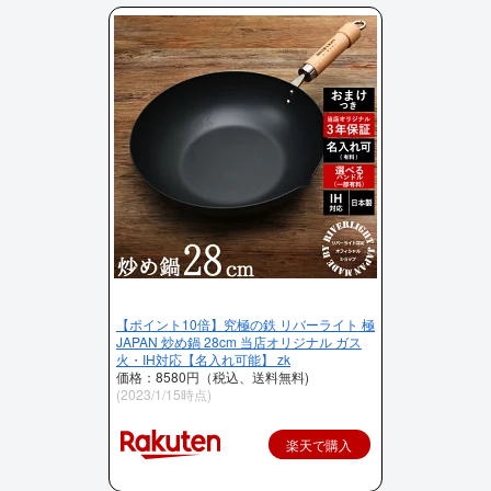
【ポイント10倍】究極の鉄 リバーライト 極
JAPAN 炒め鍋 28cm 当店オリジナル ガス
火・IH対応【名入れ可能】 zk
価格：8580円（税込、送料無料)
(2023/1/15時点)
楽天で購入