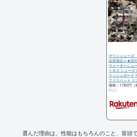
マリンシューズ 
品質保証≫★30
ウォーターシュー
トネス シューズ
ラッシュガード 
ファリハット リ
価格：1780円
時点)
選んだ理由は、性能はもちろんのこと、冒頭