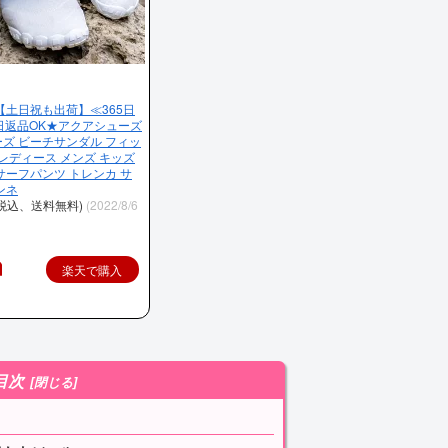
【土日祝も出荷】≪365日
日返品OK★アクアシューズ
ズ ビーチサンダル フィッ
 レディース メンズ キッズ
サーフパンツ トレンカ サ
ンネ
（税込、送料無料)
(2022/8/6
楽天で購入
目次