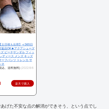
【土日祝も出荷】≪365日
日返品OK★アクアシューズ
ズ ビーチサンダル フィッ
 レディース メンズ キッズ
サーフパンツ トレンカ サ
ンネ
（税込、送料無料)
(2022/8/6
楽天で購入
であげた不安な点の解消ができそう、という点でし