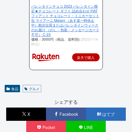
バレンタインチョコ 2023 バレンタイン限
定★チョコレート ギフト 詰め合わせ FIAT
フィアット チョコレート・ミニカーセット
缶 マイアーニ Majani （あす楽一時休止
中）順次出荷またはバレンタインウィーク
のお届け （のし・包装・メッセージカード
不可） C-23
価格：3000円（税込、送料別)
(2023/1/14
時点)
楽天で購入
食品
グルメ
シェアする
X
Facebook
はてブ
Pocket
LINE