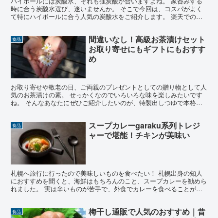
ハイボールには炭酸水、それも強炭酸が合いますよね。 家呑みする
時に合う炭酸水選び、迷いませんか。 そこで今回は、コスパがよく
て特にハイボールに合う人気の炭酸水をご紹介します。 楽天でのラ
ンキングもチェックできますのでぜひ参考にしてみてくださ...
間違いなし！高級お茶漬けセット
食品
お取り寄せにもギフトにもおすす
め
お取り寄せや敬老の日、ご両親のプレゼントとしての贈り物として人
気のお茶漬けの素。 せっかくなのでいろいろな味を楽しみたいです
ね。 そんなあなたにぜひご紹介したいのが、特製出しつゆで本格的
な料亭の味、 山年園の高級お茶漬けセットです。 どんな...
スープカレーgaraku系列トレジ
食品
ャーで堪能！チキンが美味い
札幌へ旅行に行ったので美味しいものを食べたい！ 札幌出身の知人
におすすめを聞くと、海鮮はもちろんのこと、スープカレーを勧めら
れました。 実は辛いものが苦手で、外食でカレーを食べることが少
ないんですよね。 でも折角勧められたので、食べてみるこ...
梅干し通販で人気のおすすめ｜昔
食品