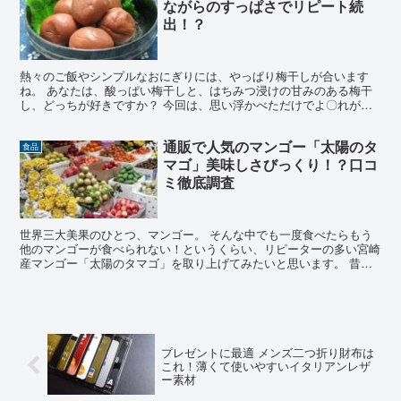
ながらのすっぱさでリピート続
出！？
熱々のご飯やシンプルなおにぎりには、やっぱり梅干しが合います
ね。 あなたは、酸っぱい梅干しと、はちみつ浸けの甘みのある梅干
し、どっちが好きですか？ 今回は、思い浮かべただけでよ〇れがで
てしまう ^^;; くらいの、昔ながらの酸っぱさで、くせ...
通販で人気のマンゴー「太陽のタ
食品
マゴ」美味しさびっくり！？口コ
ミ徹底調査
世界三大美果のひとつ、マンゴー。 そんな中でも一度食べたらもう
他のマンゴーが食べられない！というくらい、リピーターの多い宮崎
産マンゴー「太陽のタマゴ」を取り上げてみたいと思います。 昔食
べたけど美味しさが忘れられない・・・、毎年のプチ贅沢で...
プレゼントに最適 メンズ二つ折り財布は
これ！薄くて使いやすいイタリアンレザ
ー素材