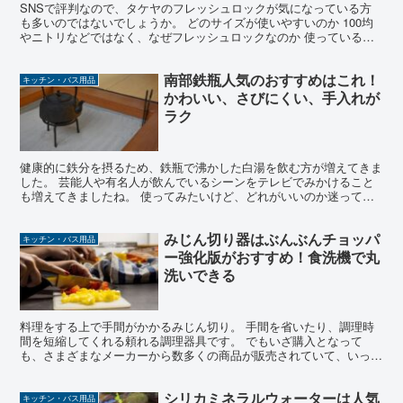
SNSで評判なので、タケヤのフレッシュロックが気になっている方
も多いのではないでしょうか。 どのサイズが使いやすいのか 100均
やニトリなどではなく、なぜフレッシュロックなのか 使っている人
の評判はどうなのか についてまとめてみました。 購...
南部鉄瓶人気のおすすめはこれ！
キッチン・バス用品
かわいい、さびにくい、手入れが
ラク
健康的に鉄分を摂るため、鉄瓶で沸かした白湯を飲む方が増えてきま
した。 芸能人や有名人が飲んでいるシーンをテレビでみかけること
も増えてきましたね。 使ってみたいけど、どれがいいのか迷ってい
る方も多いのではないでしょうか。 そこで今回は、楽天ラ...
みじん切り器はぶんぶんチョッパ
キッチン・バス用品
ー強化版がおすすめ！食洗機で丸
洗いできる
料理をする上で手間がかかるみじん切り。 手間を省いたり、調理時
間を短縮してくれる頼れる調理器具です。 でもいざ購入となって
も、さまざまなメーカーから数多くの商品が販売されていて、いった
いどれにしたらいいのか・・と迷ってしまうのではないでしょ...
シリカミネラルウォーターは人気
キッチン・バス用品