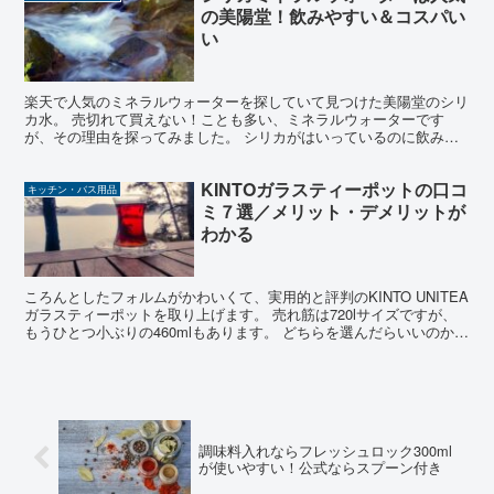
の美陽堂！飲みやすい＆コスパい
い
楽天で人気のミネラルウォーターを探していて見つけた美陽堂のシリ
カ水。 売切れて買えない！ことも多い、ミネラルウォーターです
が、その理由を探ってみました。 シリカがはいっているのに飲みや
すい コスパがいい（1本あたり約50円） ボトルがおしゃ...
KINTOガラスティーポットの口コ
キッチン・バス用品
ミ７選／メリット・デメリットが
わかる
ころんとしたフォルムがかわいくて、実用的と評判のKINTO UNITEA
ガラスティーポットを取り上げます。 売れ筋は720lサイズですが、
もうひとつ小ぶりの460mlもあります。 どちらを選んだらいいのか、
と迷っている方もぜひ参考にしてみて...
調味料入れならフレッシュロック300ml
が使いやすい！公式ならスプーン付き