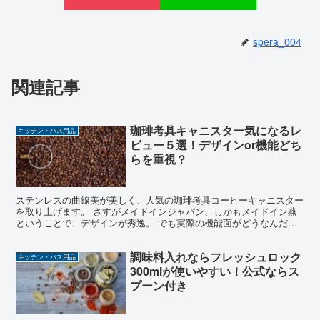
spera_004
関連記事
珈琲考具キャニスター気になるレ
キッチン・バス用品
ビュー５選！デザインor機能どち
らを重視？
ステンレスの曲線美が美しく、人気の珈琲考具コーヒーキャニスター
を取り上げます。 さすがメイドインジャパン、しかもメイドイン燕
ということで、デザインが秀逸。 でも実際の機能面がどうなんだろ
う？ということで、気になる口コミでの評判を集めてみまし...
調味料入れならフレッシュロック
キッチン・バス用品
300mlが使いやすい！公式ならス
プーン付き