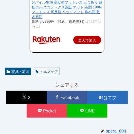
orパイル生地 高反発マットレス 三つ折り 超
低ホル エコテックス認証 マット 布団 190N
マットレス 高反発 ベッドマット 敷布団 敷
き布団
価格：6999円（税込、送料無料)
(2023/1/5
時点)
楽天で購入
寝具・家具
ヘルスケア
シェアする
X
Facebook
はてブ
Pocket
LINE
spera_004