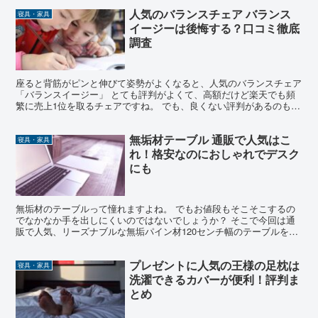
人気のバランスチェア バランス
寝具・家具
イージーは後悔する？口コミ徹底
調査
座ると背筋がピンと伸びて姿勢がよくなると、人気のバランスチェア
「バランスイージー」 とても評判がよくて、高額だけど楽天でも頻
繁に売上1位を取るチェアですね。 でも、良くない評判があるのも事
実。 子どもが使わなくなった。 長く使っているとひざ...
無垢材テーブル 通販で人気はこ
寝具・家具
れ！格安なのにおしゃれでデスク
にも
無垢材のテーブルって憧れますよね。 でもお値段もそこそこするの
でなかなか手を出しにくいのではないでしょうか？ そこで今回は通
販で人気、リーズナブルな無垢パイン材120センチ幅のテーブルをご
紹介します。 ここで分かること どんな無垢材テーブル...
プレゼントに人気の王様の足枕は
寝具・家具
洗濯できるカバーが便利！評判ま
とめ