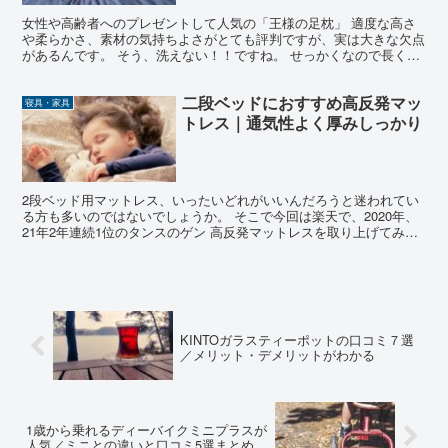
女性や高齢者へのプレゼントして人気の「王様の足枕」 適度な高さ
や柔らかさ、素材の気持ちよさがとても評判ですが、実は大きな欠点
があるんです。 そう、洗えない！！ですね。 せっかくなので長く使
って欲しいのに・・と思われた方に朗報、専用カバーが用...
二段ベッドにおすすめ高反発マッ
寝具・家具
トレス｜通気性よく厚みしっかり
2段ベッド用マットレス、いったいどれがいいんだろうと迷われてい
る方も多いのではないでしょうか。 そこで今回は楽天で、2020年、
21年2年連続1位のタンスのゲン 高反発マットレスを取り上げてみた
いと思います。 価格が約7000円（税込み）と...
KINTOガラスティーポットの口コミ７選
／メリット・デメリットがわかる
1歳から乗れるディーバイクミニプラスが
人気／ミニとの違いと口コミ5選まとめ