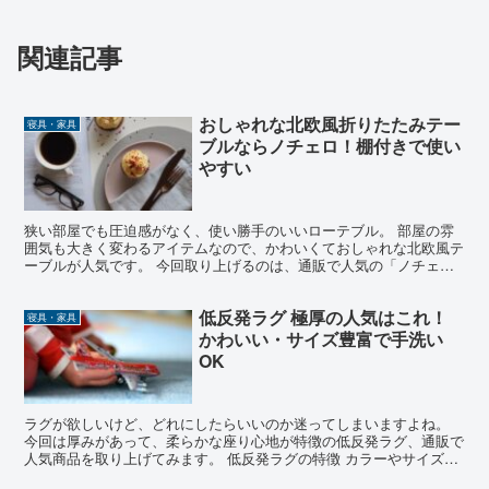
関連記事
おしゃれな北欧風折りたたみテー
寝具・家具
ブルならノチェロ！棚付きで使い
やすい
狭い部屋でも圧迫感がなく、使い勝手のいいローテブル。 部屋の雰
囲気も大きく変わるアイテムなので、かわいくておしゃれな北欧風テ
ーブルが人気です。 今回取り上げるのは、通販で人気の「ノチェ
ロ」シリーズ。 北欧風で丸みの帯びたデザインがかわいい ...
低反発ラグ 極厚の人気はこれ！
寝具・家具
かわいい・サイズ豊富で手洗い
OK
ラグが欲しいけど、どれにしたらいいのか迷ってしまいますよね。
今回は厚みがあって、柔らかな座り心地が特徴の低反発ラグ、通販で
人気商品を取り上げてみます。 低反発ラグの特徴 カラーやサイズの
バリエーション 実際使っている人の口コミ それでは見...