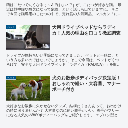
猫はこたつで丸くなるぅ～♪ではないですが、こたつが好きな猫。 最
近は熱中症や酸欠になって危険、という話しも出ていますね。 そこ
で今回は猫専用のこたつの中で、売れ筋の人気商品、マルカン「にゃ
んこの和みこたつ」を取り上げます。 なぜ人気なのか？...
犬用ドライブベッドならラディ
ペット
カ！人気の理由を口コミ徹底調査
ドライブが気持ちいい季節になってきました。 ペットと一緒に、と
いう方も多いのではないでしょうか。 そこで今回は、ペットがくつ
ろげて、安全な犬用ドライブベッド「ラディカ（RADICA）」を取り
上げてみたいと思います。 数あるドライブベッドの中...
犬のお散歩ボディバッグ決定版！
ペット
おしゃれで軽い・大容量、マナー
ポーチ付き
犬好きなお散歩に欠かせないグッズ、結構たくさんあって、お出かけ
の時に困りませんか？ 大容量なのに使い勝手がいい、両手がフリー
になる人気の2WAYボディーバッグをご紹介します。 エプロン型とポ
ーチ型どっちにする？と迷っている方は、ぜひ参考にし...