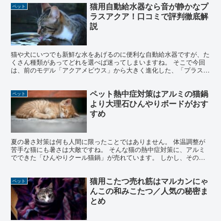
猫用自動給水器なら音が静かなプ
ペット
ラスアクア！口コミで評判徹底解
説
猫や犬にいつでも新鮮な水をあげるのに便利な自動給水器ですが、た
くさん種類があってどれを選べば迷ってしまいますね。 そこで今回
は、前のモデル「アクアメビウス」から大きく進化した、「プラスア
クア」を取り上げ、ご紹介します。 両者の違い、プラスア...
ペット熱中症対策はアルミの猫鍋
ペット
より大理石ひんやりボードがおす
すめ
夏の暑さ対策は何も人間に限ったことではありません。 体温調整が
苦手な猫にも暑さは大敵ですね。 そんな猫の熱中症対策に、アルミ
でできた「ひんやりクール猫鍋」が売れています。 しかし、その人
気を超える商品が今回ご紹介する、「大理石ひんやりボード...
猫用こたつ売れ筋はマルカンにゃ
ペット
んこの和みこたつ／人気の秘密ま
とめ