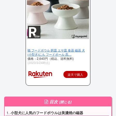
猫 フードボウル 餌皿 エサ皿 食器 磁器 犬
(小型犬)にも フードボール 高…
価格：2,640円（税込、送料無料)
(2023/3/24時点)
楽天で購入
目次
小型犬に人気のフードボウルは美濃焼の磁器