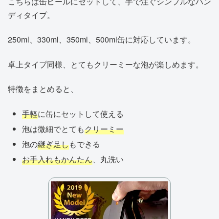
こちらは缶ビールにセットして、手で注ぐシンプルなハン
ディタイプ。
250ml、330ml、350ml、500ml缶に対応しています。
卓上タイプ同様、とてもクリーミーな泡が楽しめます。
特徴をまとめると、
手軽
に缶にセットして使える
泡は微細でとても
クリーミー
泡の
継ぎ足し
もできる
お手入れもかんたん
、丸洗い