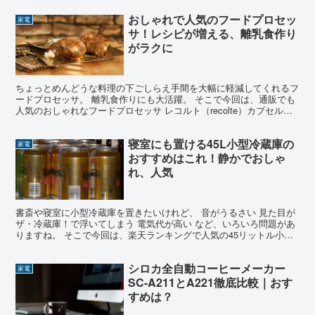
おしゃれで人気のフードプロセッ
家電
サ！レシピが増える、離乳食作り
がラクに
ちょっとめんどうな料理の下ごしらえ手間を大幅に軽減してくれるフ
ードプロセッサ。 離乳食作りにも大活躍。 そこで今回は、通販でも
人気のおしゃれなフードプロセッサ レコルト（recolte）カプセルカ
ッター ボンヌ RCP-3 の魅力を、口コミ...
寝室にも置ける45L小型冷蔵庫の
家電
おすすめはこれ！静かでおしゃ
れ、人気
書斎や寝室に小型冷蔵庫を置きたいけれど、 音がうるさい 見た目が
ザ・冷蔵庫！で浮いてしまう 電気代が高い など、いろいろ問題があ
りますね。 そこで今回は、楽天ランキングで人気の45リットル小型
冷蔵庫を取り上げます。 実はこの冷蔵庫、先ほど挙...
シロカ全自動コーヒーメーカー
家電
SC-A211とA221徹底比較｜おす
すめは？