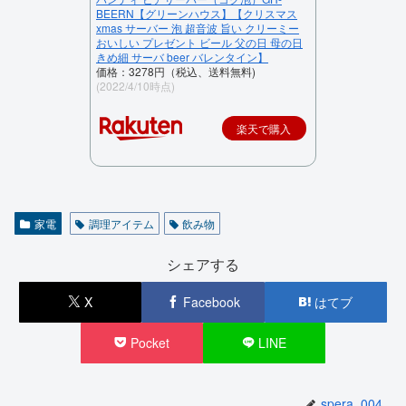
BEERN【グリーンハウス】【クリスマス
xmas サーバー 泡 超音波 旨い クリーミー
おいしい プレゼント ビール 父の日 母の日
きめ細 サーバ beer バレンタイン】
価格：3278円（税込、送料無料)
(2022/4/10時点)
楽天で購入
家電
調理アイテム
飲み物
シェアする
X
Facebook
はてブ
Pocket
LINE
spera_004