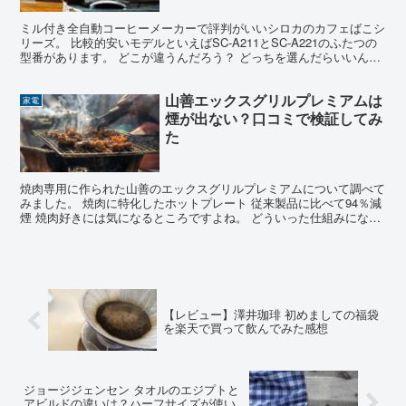
ミル付き全自動コーヒーメーカーで評判がいいシロカのカフェばこシ
リーズ。 比較的安いモデルといえばSC-A211とSC-A221のふたつの
型番があります。 どこが違うんだろう？ どっちを選んだらいいんだ
ろう？ と迷ってしまいませんか。私がそう...
山善エックスグリルプレミアムは
家電
煙が出ない？口コミで検証してみ
た
焼肉専用に作られた山善のエックスグリルプレミアムについて調べて
みました。 焼肉に特化したホットプレート 従来製品に比べて94％減
煙 焼肉好きには気になるところですよね。 どういった仕組みになっ
てるのか、ほんとに煙が出ない（出にくい）のか、を...
【レビュー】澤井珈琲 初めましての福袋
を楽天で買って飲んでみた感想
ジョージジェンセン タオルのエジプトと
アビルドの違いは？ハーフサイズが使い