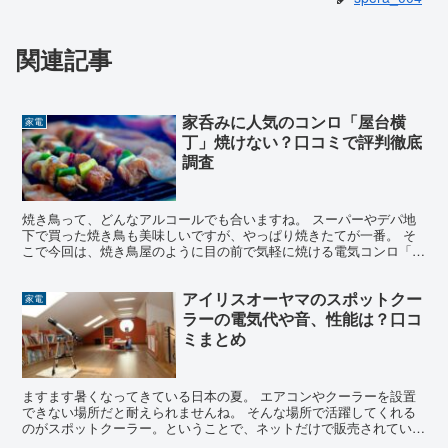
関連記事
家呑みに人気のコンロ「屋台横
家電
丁」焼けない？口コミで評判徹底
調査
焼き鳥って、どんなアルコールでも合いますね。 スーパーやデパ地
下で買った焼き鳥も美味しいですが、やっぱり焼きたてが一番。 そ
こで今回は、焼き鳥屋のように目の前で気軽に焼ける電気コンロ「屋
台横丁」を取り上げてみたいと思います。 楽天でも常に上...
アイリスオーヤマのスポットクー
家電
ラーの電気代や音、性能は？口コ
ミまとめ
ますます暑くなってきている日本の夏。 エアコンやクーラーを設置
できない場所だと耐えられませんね。 そんな場所で活躍してくれる
のがスポットクーラー。ということで、ネットだけで販売されてい
る、人気のアイリスオーヤマIPP-2222Gについて、気...