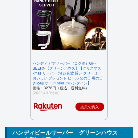
ハンディ ビアサーバー（コク泡）GH-
BEERN【グリーンハウス】【クリスマス
xmas サーバー 泡 超音波 旨い クリーミー
おいしい プレゼント ビール 父の日 母の日
きめ細 サーバ beer バレンタイン】
価格：3278円（税込、送料無料)
(2022/4/10時点)
楽天で購入
ハンディビールサーバー グリーンハウス