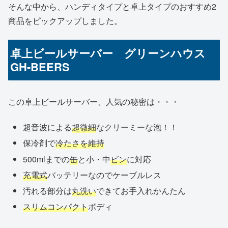
そんな中から、ハンディタイプと卓上タイプのおすすめ2
商品をピックアップしました。
卓上ビールサーバー グリーンハウス
GH-BEERS
この卓上ビールサーバー、人気の秘密は・・・
超音波による
超微細
なクリーミーな泡！！
保冷剤で
冷たさを維持
500mlまでの
缶
と小・中
ビン
に対応
充電式
バッテリーなのでケーブルレス
汚れる部分は
丸洗い
できてお手入れかんたん
スリムコンパクト
ボディ